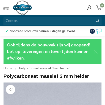
0
MENU
Voorraad producten
binnen 2 dagen geleverd
Particulie
8.7
Ook tijdens de bouwvak zijn wij geopend!
Let op: leveringen en levertijden kunnen
afwijken.
Home
/
Polycarbonaat massief 3 mm helder
Polycarbonaat massief 3 mm helder