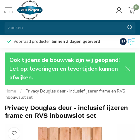
0
MENU
Voorraad producten
binnen 2 dagen geleverd
Particulie
8.7
Ook tijdens de bouwvak zijn wij geopend!
Let op: leveringen en levertijden kunnen
afwijken.
Home
/
Privacy Douglas deur - inclusief ijzeren frame en RVS
inbouwslot set
Privacy Douglas deur - inclusief ijzeren
frame en RVS inbouwslot set