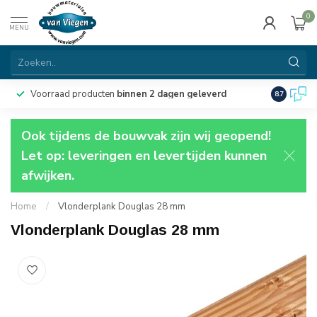
0
MENU
Voorraad producten
binnen 2 dagen geleverd
Particulie
8.7
Ook tijdens de bouwvak zijn wij geopend!
Let op: leveringen en levertijden kunnen
afwijken.
Home
/
Vlonderplank Douglas 28 mm
Vlonderplank Douglas 28 mm