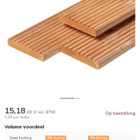
15,18
(18.37 incl. BTW)
Op bestelling
5,06 per meter
Volume voordeel
Geen korting
3%
Korting
7%
Korting