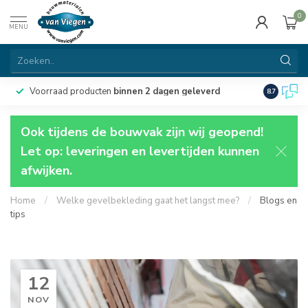
0
MENU
Voorraad producten
binnen 2 dagen geleverd
Particulie
8.7
Ook tijdens de bouwvak zijn wij geopend!
Let op: leveringen en levertijden kunnen
afwijken.
Home
/
Welke gevelbekleding gaat het langst mee?
/
Blogs en
tips
12
NOV