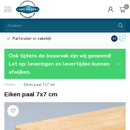
0
MENU
Particulier
en
zakelijk
Ruim
100
8.7
Ook tijdens de bouwvak zijn wij geopend!
Let op: leveringen en levertijden kunnen
afwijken.
Home
/
Eiken paal 7x7 cm
Eiken paal 7x7 cm