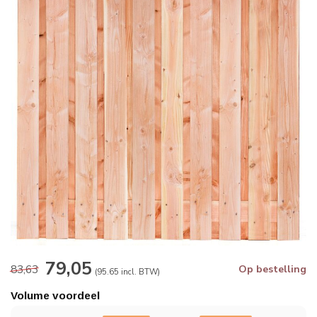
79,05
83,63
Op bestelling
(95.65 incl. BTW)
Volume voordeel