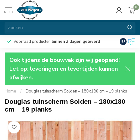
0
MENU
Voorraad producten
binnen 2 dagen geleverd
Particulie
8.7
Ook tijdens de bouwvak zijn wij geopend!
Let op: leveringen en levertijden kunnen
afwijken.
Home
/
Douglas tuinscherm Solden – 180x180 cm – 19 planks
Douglas tuinscherm Solden – 180x180
cm – 19 planks