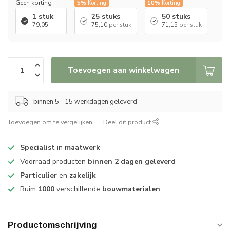
Geen korting
5%
Korting
10%
Korting
1 stuk
25 stuks
50 stuks
79,05
75,10
per stuk
71,15
per stuk
Toevoegen aan winkelwagen
binnen 5 - 15 werkdagen geleverd
Toevoegen om te vergelijken
Deel dit product
Specialist
in
maatwerk
Voorraad producten
binnen 2 dagen geleverd
Particulier
en
zakelijk
Ruim
1000
verschillende
bouwmaterialen
Productomschrijving